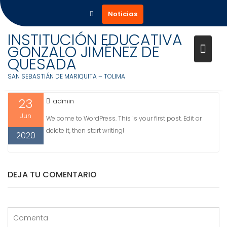
Noticias
Saltar
INSTITUCIÓN EDUCATIVA
al
GONZALO JIMÉNEZ DE
HELLO WORLD!
contenido
QUESADA
SAN SEBASTIÁN DE MARIQUITA – TOLIMA
23
admin
Jun
Welcome to WordPress. This is your first post. Edit or
delete it, then start writing!
2020
DEJA TU COMENTARIO