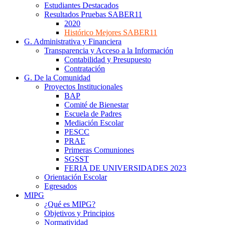
Estudiantes Destacados
Resultados Pruebas SABER11
2020
Histórico Mejores SABER11
G. Administrativa y Financiera
Transparencia y Acceso a la Información
Contabilidad y Presupuesto
Contratación
G. De la Comunidad
Proyectos Institucionales
BAP
Comité de Bienestar
Escuela de Padres
Mediación Escolar
PESCC
PRAE
Primeras Comuniones
SGSST
FERIA DE UNIVERSIDADES 2023
Orientación Escolar
Egresados
MIPG
¿Qué es MIPG?
Objetivos y Principios
Normatividad