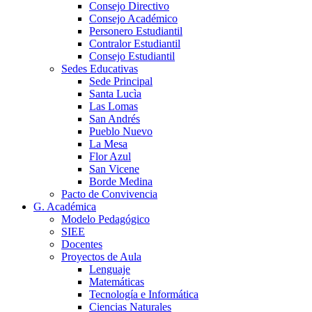
Consejo Directivo
Consejo Académico
Personero Estudiantil
Contralor Estudiantil
Consejo Estudiantil
Sedes Educativas
Sede Principal
Santa Lucìa
Las Lomas
San Andrés
Pueblo Nuevo
La Mesa
Flor Azul
San Vicene
Borde Medina
Pacto de Convivencia
G. Académica
Modelo Pedagógico
SIEE
Docentes
Proyectos de Aula
Lenguaje
Matemáticas
Tecnología e Informática
Ciencias Naturales